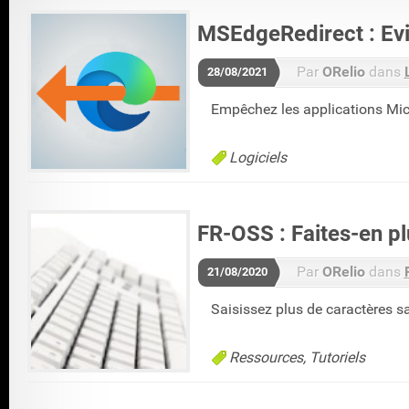
MSEdgeRedirect : Evi
Par
ORelio
dans
28/08/2021
Empêchez les applications Micr
Logiciels
FR-OSS : Faites-en p
Par
ORelio
dans
21/08/2020
Saisissez plus de caractères s
Ressources
Tutoriels