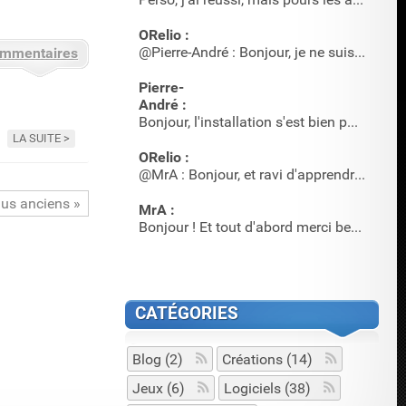
ORelio :
@Pierre-André : Bonjour, je ne suis pas sûr qu'il y en ait …
ommentaires
Pierre-
André :
Bonjour, l'installation s'est bien passée, mais où acheter …
LA SUITE
ORelio :
@MrA : Bonjour, et ravi d'apprendre que cet article a servi…
lus anciens
MrA :
Bonjour ! Et tout d'abord merci beaucoup pour l'article et…
CATÉGORIES
Blog (2)
Créations (14)
Jeux (6)
Logiciels (38)