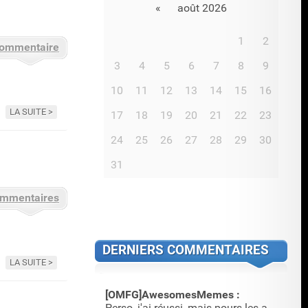
«
août 2026
1
2
commentaire
3
4
5
6
7
8
9
10
11
12
13
14
15
16
LA SUITE
17
18
19
20
21
22
23
24
25
26
27
28
29
30
31
ommentaires
DERNIERS COMMENTAIRES
LA SUITE
[OMFG]AwesomesMemes :
Perso, j'ai réussi, mais pours les annimations, c'est plus …