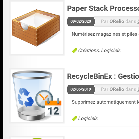
Paper Stack Processo
Par
ORelio
dans
09/02/2020
Numérisez magazines et piles 
Créations
Logiciels
RecycleBinEx : Gestio
Par
ORelio
dans
02/06/2019
Supprimez automatiquement les
Logiciels