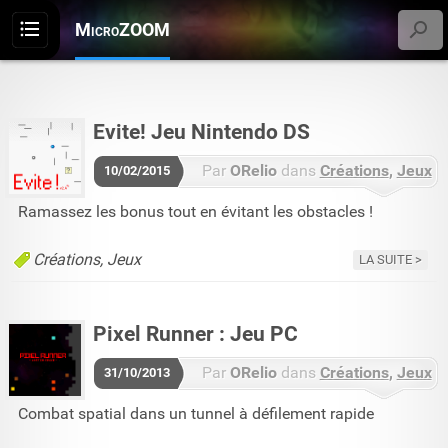
MicroZOOM
Menu
Evite! Jeu Nintendo DS
Par
ORelio
dans
Créations
Jeux
10/02/2015
Aucun commentaire
Ramassez les bonus tout en évitant les obstacles !
Créations
Jeux
LA SUITE
Pixel Runner : Jeu PC
Par
ORelio
dans
Créations
Jeux
31/10/2013
Aucun commentaire
Combat spatial dans un tunnel à défilement rapide