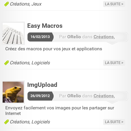
Créations
Jeux
LA SUITE
Easy Macros
Par
ORelio
dans
Créations
16/02/2013
Logiciels
48 commentaires
Créez des macros pour vos jeux et applications
Créations
Logiciels
LA SUITE
ImgUpload
Par
ORelio
dans
Créations
26/09/2012
Logiciels
7 commentaires
Envoyez facilement vos images pour les partager sur
Internet
Créations
Logiciels
LA SUITE